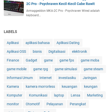
2C Pro - Psychraven Kecil-Kecil Cabe Rawit
Armaggeddon MKA-2C Pro - Psychraven Wired adalah
keyboard…
LABELS
Aplikasi
aplikasi bahasa
Aplikasi Dating
Aplikasi OSS
bisnis
Digitalisasi
elektronik
Finance
Gadget
game
game fps
game moba
game mobile
game rpg
game simulasi
game steam
Informasi Umum
Internet
investasiku
Jaringan
Kamera
kamera morrorless
keuangan
keungan
Komputer
Komunikasi
laptop
Lensa
Marketing
monitor
Otomotif
Pelayanan
Perangkat