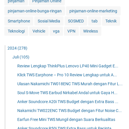
pinjaman
Pinjaman Online
pinjaman-online-bunga-ringan
pinjaman-online-marketing
Smartphone
Sosial Media
SOSMED
tab
Teknik
Teknologi
Vehicle
vga
VPN
Wireless
2024
(278)
Juli
(105)
Review Lengkap ThinkPlus Lenovo LP40 Mini Gadget E...
Klick TWS Earphone – Pro 10 Review Lengkap untuk A...
Ulasan Nakamichi TW018ENC TWS Murah dengan Fitur L...
Soul S-Move TWS Earbud Nirkabel Andal untuk Gaya H...
Anker Soundcore A20i TWS Budget dengan Extra Bass ...
Nakamichi TW022ENC TWS Budget dengan Fitur Noise C...
Earfun Free Mini TWS Mungil dengan Suara Berkualitas
Anker Soundcore R50i TWS Extra Bass untuk Pecinta ...