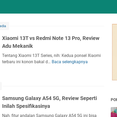
edia
Xiaomi 13T vs Redmi Note 13 Pro, Review
Adu Mekanik
Tentang Xiaomi 13T Series, nih: Kedua ponsel Xiaomi
terbaru ini konon bakal d…
Baca selengkapnya
X
i
a
o
m
i
Samsung Galaxy A54 5G, Review Seperti
1
PO
Inilah Spesifikasinya
3
T
Nah, fitur andalan Samsung Galaxy A54 5G ini bisa