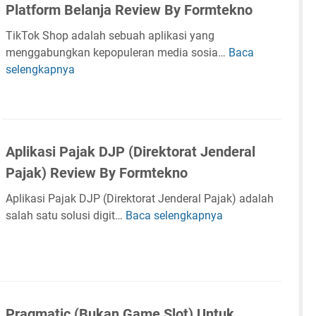
t
a
R
Platform Belanja Review By Formtekno
r
k
n
a
r
e
a
a
2
n
TikTok Shop adalah sebuah aplikasi yang
u
a
n
r
0
g
menggabungkan kepopuleran media sosia…
Baca
K
T
l
d
K
2
H
selengkapnya
e
i
m
d
e
3
a
l
k
e
a
m
n
u
T
1
n
a
p
a
o
1
M
m
h
r
k
e
p
Aplikasi Pajak DJP (Direktorat Jenderal
o
T
S
n
u
n
Pajak) Review By Formtekno
a
h
i
a
e
h
o
n
n
Aplikasi Pajak DJP (Direktorat Jenderal Pajak) adalah
I
u
p
g
d
salah satu solusi digit…
Baca selengkapnya
A
p
n
T
k
a
p
h
2
r
a
n
l
o
0
a
t
K
i
n
2
n
k
e
k
e
3
s
a
l
a
1
f
Pragmatic (Bukan Game Slot) Untuk
n
e