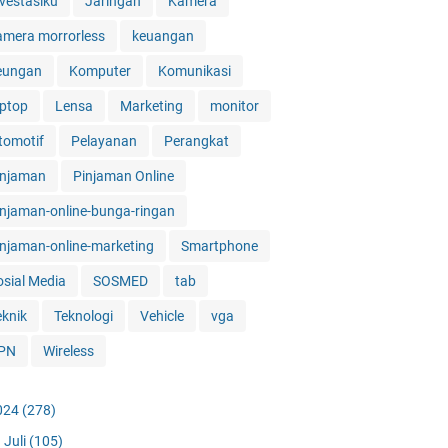
nvestasiku
Jaringan
Kamera
amera morrorless
keuangan
eungan
Komputer
Komunikasi
aptop
Lensa
Marketing
monitor
tomotif
Pelayanan
Perangkat
injaman
Pinjaman Online
injaman-online-bunga-ringan
injaman-online-marketing
Smartphone
osial Media
SOSMED
tab
eknik
Teknologi
Vehicle
vga
PN
Wireless
024
(278)
Juli
(105)