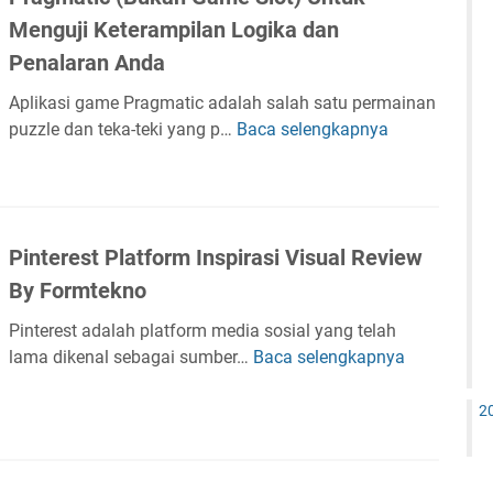
s
2
o
K
m
Menguji Keterampilan Logika dan
i
P
r
e
a
P
Penalaran Anda
r
m
t
h
a
o
a
e
Aplikasi game Pragmatic adalah salah satu permainan
a
j
M
s
r
puzzle dan teka-teki yang p…
Baca selengkapnya
n
P
a
a
i
l
A
r
k
x
M
i
p
a
D
e
b
l
g
J
d
a
i
m
P
i
Pinterest Platform Inspirasi Visual Review
t
k
a
(
a
a
By Formtekno
a
t
D
S
n
s
i
i
o
Pinterest adalah platform media sosial yang telah
i
c
r
s
lama dikenal sebagai sumber…
Baca selengkapnya
P
C
(
e
i
i
h
B
k
a
n
2
a
u
t
l
t
t
k
o
k
e
G
a
r
e
r