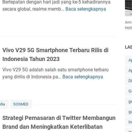
,
Bertepatan dengan hari jadi yang ke-5 kehadirannya
v
Y
R
secara global, realme memb…
Baca selengkapnya
R
i
a
e
e
e
n
v
Arm
a
w
g
key
i
l
A
D
e
m
d
a
w
e
u
LA
p
Vivo V29 5G Smartphone Terbaru Rilis di
S
M
M
a
e
Indonesia Tahun 2023
e
Ap
e
t
p
m
k
D
Vivo V29 5G adalah salah satu smartphone terbaru
A
e
b
a
i
yang dirilis di Indonesia pa…
Baca selengkapnya
V
r
o
Di
n
l
i
t
y
i
a
G
v
i
o
k
k
o
I
n
g
u
dia
SOSMED
V
n
g
k
g
2
i
S
Strategi Pemasaran di Twitter Membangun
a
9
l
I
m
n
Brand dan Meningkatkan Keterlibatan
5
a
a