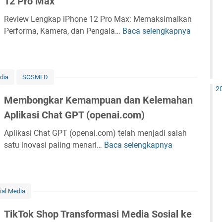
12 Pro Max
k
d
r
i
n
a
i
e
Review Lengkap iPhone 12 Pro Max: Memaksimalkan
l
g
k
T
a
Performa, Kamera, dan Pengala…
Baca selengkapnya
i
R
k
e
w
m
s
e
a
I
i
i
d
v
p
n
t
n
i
i
I
d
t
g
dia
SOSMED
I
e
p
o
e
V
2
n
w
h
n
r
Membongkar Kemampuan dan Kelemahan
i
d
L
o
e
M
a
Aplikasi Chat GPT (openai.com)
o
e
n
s
e
W
n
n
e
i
Aplikasi Chat GPT (openai.com) telah menjadi salah
m
i
e
g
1
a
satu inovasi paling menari…
Baca selengkapnya
b
M
f
s
k
5
,
a
e
i
i
a
y
Y
n
m
a
p
a
a
g
b
T
T
n
i
ial Media
u
o
a
e
g
t
n
n
h
n
B
TikTok Shop Transformasi Media Sosial ke
u
B
g
u