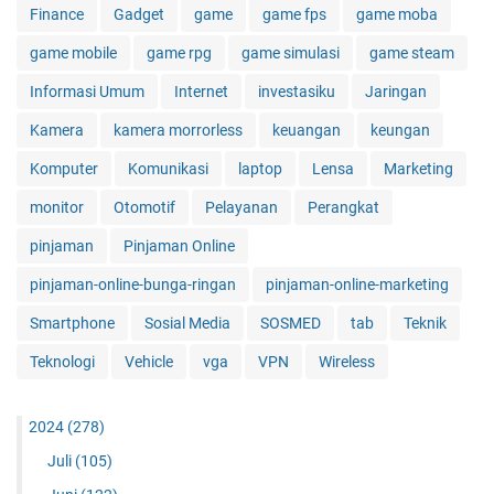
Finance
Gadget
game
game fps
game moba
game mobile
game rpg
game simulasi
game steam
Informasi Umum
Internet
investasiku
Jaringan
Kamera
kamera morrorless
keuangan
keungan
Komputer
Komunikasi
laptop
Lensa
Marketing
monitor
Otomotif
Pelayanan
Perangkat
pinjaman
Pinjaman Online
pinjaman-online-bunga-ringan
pinjaman-online-marketing
Smartphone
Sosial Media
SOSMED
tab
Teknik
Teknologi
Vehicle
vga
VPN
Wireless
2024
(278)
Juli
(105)