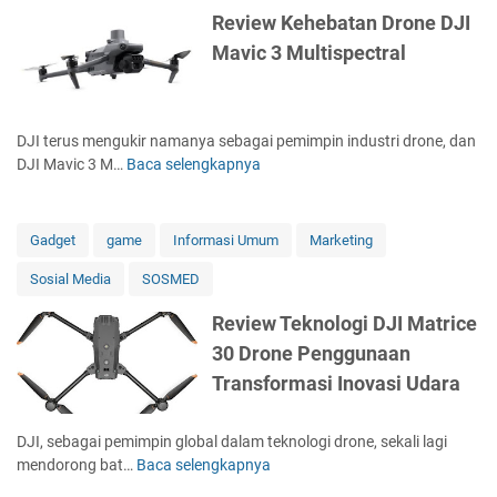
s
n
m
Review Kehebatan Drone DJI
u
e
t
Mavic 3 Multispectral
r
G
e
i
o
k
R
o
n
a
g
o
DJI terus mengukir namanya sebagai pemimpin industri drone, dan
g
l
DJI Mavic 3 M…
Baca selengkapnya
R
a
e
e
m
P
v
I
i
i
n
Gadget
game
Informasi Umum
Marketing
x
e
o
e
Sosial Media
SOSMED
w
v
l
K
a
6
Review Teknologi DJI Matrice
e
s
:
30 Drone Penggunaan
h
i
M
e
d
Transformasi Inovasi Udara
e
b
a
l
a
r
a
DJI, sebagai pemimpin global dalam teknologi drone, sekali lagi
t
i
n
mendorong bat…
Baca selengkapnya
R
a
B
g
e
n
e