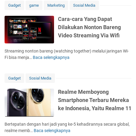
m
n
h
S
s
o
m
Gadget
game
Marketing
Sosial Media
i
T
T
2
u
F
s
N
e
e
1
n
3
u
Cara-cara Yang Dapat
o
r
r
v
g
n
Dilakukan Nonton Bareng
t
b
d
s
G
g
e
a
a
Video Streaming Via Wifi
i
a
G
1
i
p
P
l
a
3
k
a
h
a
l
Streaming nonton bareng (watching together) melalui jaringan Wi-
P
D
t
o
x
a
Fi bisa menja…
Baca selengkapnya
C
r
e
F
n
y
x
a
o
n
i
e
A
y
r
,
g
t
1
5
Z
a
R
a
Gadget
Sosial Media
u
3
4
F
-
e
n
r
5
l
c
v
H
Realme Memboyong
N
G
i
a
i
a
F
Smartphone Terbaru Mereka
,
p
r
e
r
C
R
5
ke Indonesia, Yaitu Realme 11
a
w
g
e
2
Y
A
a
v
0
a
d
K
Bertepatan dengan hari jadi yang ke-5 kehadirannya secara global,
i
2
n
u
o
realme memb…
Baca selengkapnya
R
e
3
g
M
m