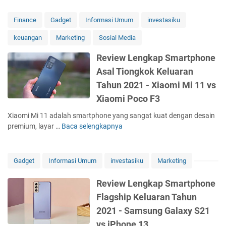
k
v
D
r
a
i
r
Finance
Gadget
Informasi Umum
investasiku
b
h
e
o
a
L
keuangan
Marketing
Sosial Media
w
n
g
e
T
e
a
Review Lengkap Smartphone
b
e
D
i
i
Asal Tiongkok Keluaran
k
J
M
h
n
I
Tahun 2021 - Xiaomi Mi 11 vs
a
J
o
M
c
Xiaomi Poco F3
a
l
a
a
u
o
v
Xiaomi Mi 11 adalah smartphone yang sangat kuat dengan desain
m
h
g
i
premium, layar …
Baca selengkapnya
P
R
d
i
c
r
e
a
D
3
o
v
l
J
M
d
i
Gadget
Informasi Umum
investasiku
Marketing
a
I
u
u
e
m
M
l
k
w
Review Lengkap Smartphone
I
a
t
S
L
n
Flagship Keluaran Tahun
t
i
m
e
o
r
2021 - Samsung Galaxy S21
s
a
n
v
i
p
r
g
vs iPhone 13