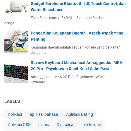
i
a
Gadget Earphone Bluetooth 5.0, Touch Control, dan
n
I
W
Water Resistance
e
n
i
s
ThinkPlus Lenovo LP40 Mini Earphone Bluetooth hadir
d
f
i
denga…
o
i
a
n
Pengertian Keuangan Daerah | Aspek-Aspek Yang
,
e
Penting
Y
s
a
Keuangan daerah adalah sebuah konsep yang berkaitan
i
i
dengan …
a
t
T
Review Keyboard Mechanical Armaggeddon MKA-
u
a
2C Pro - Psychraven Kecil-Kecil Cabe Rawit
R
h
Armaggeddon MKA-2C Pro - Psychraven Wired adalah
e
u
keyboard…
a
n
l
2
m
0
LABELS
e
2
1
3
1
Aplikasi
aplikasi bahasa
Aplikasi Dating
Aplikasi OSS
bisnis
Digitalisasi
elektronik