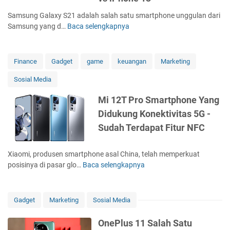
a
c
e
t
k
s
e
Samsung Galaxy S21 adalah salah satu smartphone unggulan dari
c
p
a
i
3
Samsung yang d…
Baca selengkapnya
t
R
h
p
-
0
r
e
o
S
F
D
a
v
n
m
o
r
l
i
e
a
Finance
Gadget
game
keuangan
Marketing
r
o
e
G
r
m
Sosial Media
n
w
o
t
t
e
L
o
p
e
Mi 12T Pro Smartphone Yang
P
e
g
h
k
e
Didukung Konektivitas 5G -
n
l
o
n
n
g
e
n
Sudah Terdapat Fitur NFC
o
g
k
P
e
g
a
i
A
Xiaomi, produsen smartphone asal China, telah memperkuat
u
p
x
s
posisinya di pasar glo…
Baca selengkapnya
n
M
S
e
a
a
i
m
l
l
a
1
a
T
n
2
r
Gadget
Marketing
Sosial Media
i
T
T
t
o
r
P
p
OnePlus 11 Salah Satu
n