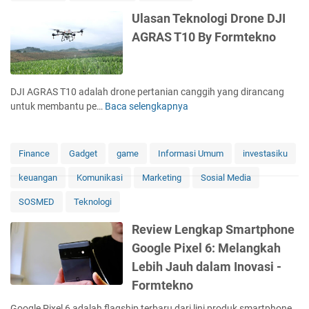
Ulasan Teknologi Drone DJI
AGRAS T10 By Formtekno
DJI AGRAS T10 adalah drone pertanian canggih yang dirancang
untuk membantu pe…
Baca selengkapnya
U
l
a
s
Finance
Gadget
game
Informasi Umum
investasiku
a
keuangan
Komunikasi
Marketing
Sosial Media
n
T
SOSMED
Teknologi
e
k
Review Lengkap Smartphone
n
Google Pixel 6: Melangkah
o
Lebih Jauh dalam Inovasi -
l
o
Formtekno
g
Google Pixel 6 adalah flagship terbaru dari lini produk smartphone