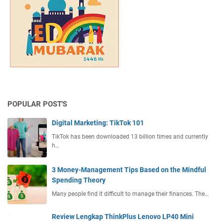
a
a
n
a
r
r
e
s
t
e
T
i
p
n
e
n
h
g
r
y
o
V
b
a
n
i
a
e
d
r
T
e
u
e
o
M
POPULAR POST'S
r
S
e
b
t
Digital Marketing: TikTok 101
r
a
r
e
TikTok has been downloaded 13 billion times and currently
r
e
k
h…
u
a
a
R
m
k
3 Money-Management Tips Based on the Mindful
i
i
e
Spending Theory
l
n
I
i
g
Many people find it difficult to manage their finances. The…
n
s
V
d
d
i
Review Lengkap ThinkPlus Lenovo LP40 Mini
o