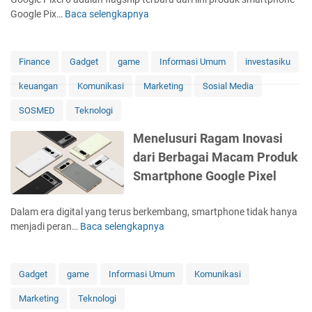
i
Google Pix…
Baca selengkapnya
R
D
e
r
v
o
i
n
Finance
Gadget
game
Informasi Umum
investasiku
e
e
keuangan
Komunikasi
Marketing
Sosial Media
w
D
L
J
SOSMED
Teknologi
e
I
n
A
Menelusuri Ragam Inovasi
g
G
dari Berbagai Macam Produk
k
R
Smartphone Google Pixel
a
A
p
S
S
T
Dalam era digital yang terus berkembang, smartphone tidak hanya
m
1
menjadi peran…
Baca selengkapnya
M
a
0
e
r
B
n
t
y
e
Gadget
game
Informasi Umum
Komunikasi
p
F
l
h
o
Marketing
Teknologi
u
o
r