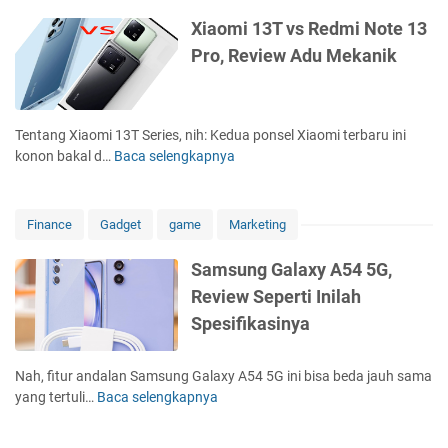
e
t
n
h
X
w
Xiaomi 13T vs Redmi Note 13
u
g
u
i
S
Pro, Review Adu Mekanik
S
K
n
a
m
m
o
2
o
a
a
n
0
m
r
r
e
2
i
t
Tentang Xiaomi 13T Series, nih: Kedua ponsel Xiaomi terbaru ini
t
k
1
M
p
konon bakal d…
Baca selengkapnya
X
p
t
-
i
h
i
h
i
S
1
o
a
o
v
a
1
n
o
n
Finance
Gadget
game
Marketing
i
m
v
e
m
e
t
s
s
K
i
T
Samsung Galaxy A54 5G,
a
u
X
e
1
e
s
n
i
Review Seperti Inilah
k
3
r
5
g
a
i
Spesifikasinya
T
b
G
G
o
n
v
a
-
a
m
i
s
r
S
l
Nah, fitur andalan Samsung Galaxy A54 5G ini bisa beda jauh sama
i
a
R
u
u
a
yang tertuli…
Baca selengkapnya
S
P
n
e
d
d
x
a
o
S
d
a
a
y
m
c
a