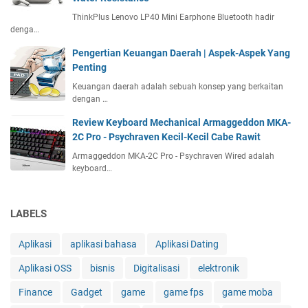
ThinkPlus Lenovo LP40 Mini Earphone Bluetooth hadir
denga…
Pengertian Keuangan Daerah | Aspek-Aspek Yang
Penting
Keuangan daerah adalah sebuah konsep yang berkaitan
dengan …
Review Keyboard Mechanical Armaggeddon MKA-
2C Pro - Psychraven Kecil-Kecil Cabe Rawit
Armaggeddon MKA-2C Pro - Psychraven Wired adalah
keyboard…
LABELS
Aplikasi
aplikasi bahasa
Aplikasi Dating
Aplikasi OSS
bisnis
Digitalisasi
elektronik
Finance
Gadget
game
game fps
game moba