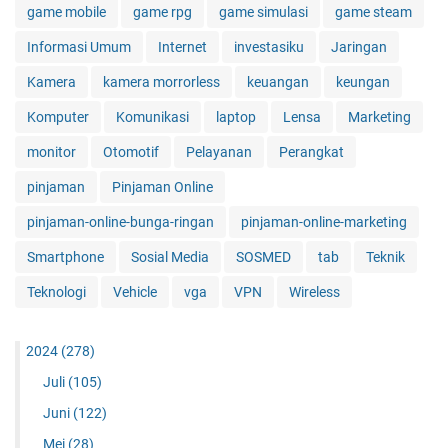
game mobile
game rpg
game simulasi
game steam
Informasi Umum
Internet
investasiku
Jaringan
Kamera
kamera morrorless
keuangan
keungan
Komputer
Komunikasi
laptop
Lensa
Marketing
monitor
Otomotif
Pelayanan
Perangkat
pinjaman
Pinjaman Online
pinjaman-online-bunga-ringan
pinjaman-online-marketing
Smartphone
Sosial Media
SOSMED
tab
Teknik
Teknologi
Vehicle
vga
VPN
Wireless
2024
(278)
Juli
(105)
Juni
(122)
Mei
(28)